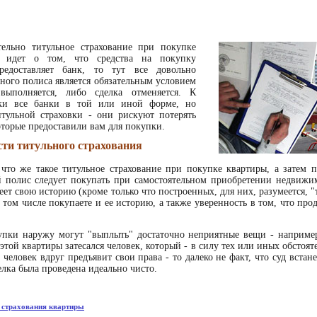
ельно титульное страхование при покупке
ь идет о том, что средства на покупку
едоставляет банк, то тут все довольно
ного полиса является обязательным условием
ыполняется, либо сделка отменяется. К
ски все банки в той или иной форме, но
итульной страховки - они рискуют потерять
оторые предоставили вам для покупки.
сти титульного страхования
что же такое титульное страхование при покупке квартиры, а затем п
й полис следует покупать при самостоятельном приобретении недвижим
еет свою историю (кроме только что построенных, для них, разумеется, "
 том числе покупаете и ее историю, а также уверенность в том, что про
упки наружу могут "выплыть" достаточно неприятные вещи - например,
той квартиры затесался человек, который - в силу тех или иных обстояте
 человек вдруг предъявит свои права - то далеко не факт, что суд встан
елка была проведена идеально чисто.
 страхования квартиры