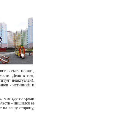
остараемся понять,
ости. Дело в том,
титул" неактуален).
давец - истинный и
 что где-то среди
льств - лишился ее
ет на вашу сторону,