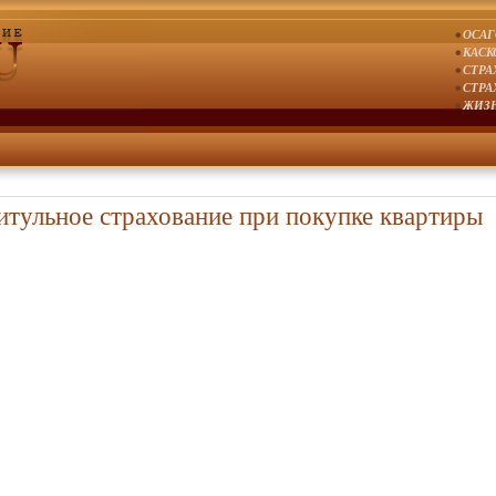
•
ОСАГ
•
КАСК
•
СТРА
•
СТРА
•
ЖИЗН
итульное страхование при покупке квартиры