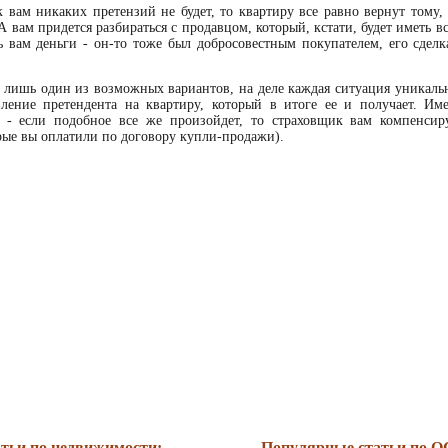
 вам никаких претензий не будет, то квартиру все равно вернут тому, 
 вам придется разбираться с продавцом, который, кстати, будет иметь в
ть вам деньги - он-то тоже был добросовестным покупателем, его сдел
о лишь один из возможных вариантов, на деле каждая ситуация уникаль
вление претендента на квартиру, который в итоге ее и получает. Им
у" - если подобное все же произойдет, то страховщик вам компенсир
рые вы оплатили по договору купли-продажи).
тьи по недвижимости:
Популярные статьи по 