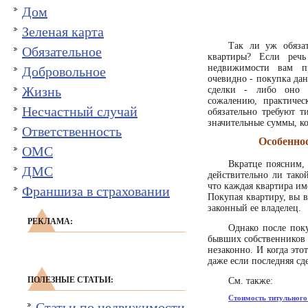
Дом
Зеленая карта
Так ли уж обязат
Обязательное
квартиры? Если реч
недвижимости вам пр
Добровольное
очевидно - покупка дан
Жизнь
сделки - либо оно в
сожалению, практиче
Несчастный случай
обязательно требуют т
значительные суммы, к
Ответственность
Особенно
ОМС
Вкратце поясним, 
ДМС
действительно ли тако
что каждая квартира им
Франшиза в страховании
Покупая квартиру, вы в
законный ее владелец.
РЕКЛАМА:
Однако после пок
бывших собственников э
незаконно. И когда этот
даже если последняя сд
ПОЛЕЗНЫЕ СТАТЬИ:
См. также:
Стоимость титульного
Статьи по недвижимости