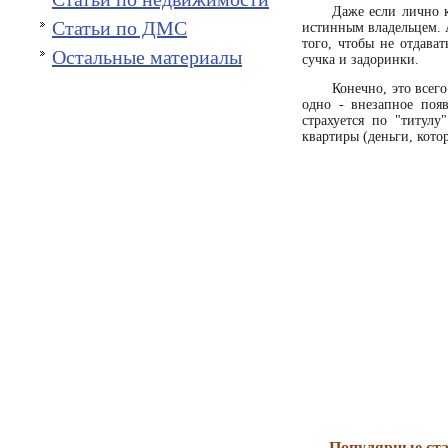
Даже если лично к
Статьи по ДМС
истинным владельцем. А
того, чтобы не отдава
Остальные материалы
сучка и задоринки.
Конечно, это всег
одно - внезапное поя
страхуется по "титул
квартиры (деньги, кото
Популярные ста