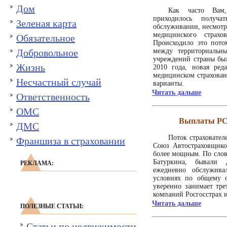
Дом
Как часто Вам
приходилось получ
Зеленая карта
обслуживании, несмотря
медицинского страх
Обязательное
Происходило это потом
Добровольное
между территориальн
учреждений страны был
Жизнь
2010 года, новая ред
медицинском страхова
Несчастный случай
варианты.
Читать дальше
Ответственность
ОМС
Выплаты РСА
ДМС
Поток страховате
Франшиза в страховании
Союз Автостраховщиков
более мощным. По слов
Батуркина, бывали 
РЕКЛАМА:
ежедневно обслужив
условиях по общему 
уверенно занимает тре
компаний Росгосстрах и
Читать дальше
ПОЛЕЗНЫЕ СТАТЬИ:
Статьи по недвижимости