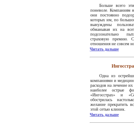
Больше всего эт
поневоле. Компаниям н
они постоянно подоз
которых им, по большо
вынуждены пользова
обманывая их на все
подсознательно пы
страховую премию. С
отношения не совсем н
Читать дальше
Ингосстра
Одна из острейш
компаниями и медицин
расходов на лечение их
наиболее острые 
«Ингосстрах» и «Се
обострилась настоль
желание прекратить в
этой сетью клиник.
Читать дальше