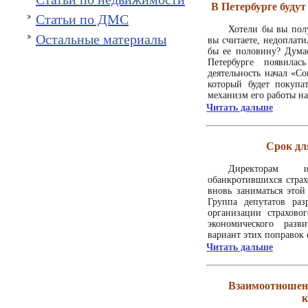
В Петербурге буду
Статьи по ДМС
Хотели бы вы полу
Остальные материалы
вы считаете, недоплати
бы ее половину? Думае
Петербурге появила
деятельность начал «С
который будет покупа
механизм его работы н
Читать дальше
Срок дл
Директорам 
обанкротившихся страх
вновь заниматься этой
Группа депутатов раз
организации страхово
экономического раз
вариант этих поправок 
Читать дальше
Взаимоотношени
к