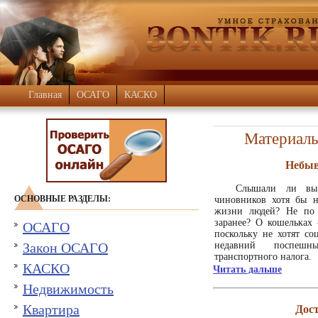
Главная
ОСАГО
КАСКО
Материалы
Небыв
Слышали ли вы 
ОСНОВНЫЕ РАЗДЕЛЫ:
чиновников хотя бы н
жизни людей? Не по 
заранее? О кошельках -
ОСАГО
поскольку не хотят с
Закон ОСАГО
недавний поспеш
транспортного налога.
КАСКО
Читать дальше
Недвижимость
Квартира
Дос