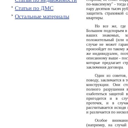
по-максимуму" - тогда 
Статьи по ДМС
пару десятков тысяч ру
защитить страховкой 
Остальные материалы
квартиры.
Но все же, где 
Большим подспорьем в 
ваших знакомых, 
положительный (или о
случае не может гаран
произойдет по такому 
же индивидуален, поэт
описанному выше - пост
которые предлагает ст
заключения договора.
Один из советов,
поводу, заключается в 
конструкции. Они ст
полного разрушения 
озаботиться защитой в
пригодится и в слу
протечек, и в случа
рассчитывается исходя
и различается по неско
Особое вниман
(например, на случай