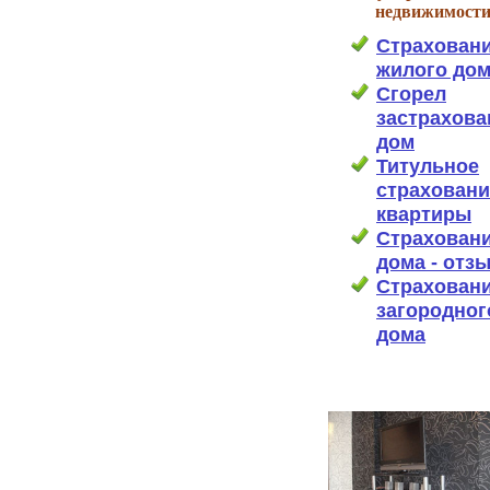
недвижимости
Страхован
жилого до
Сгорел
застрахов
дом
Титульное
страховани
квартиры
Страхован
дома - отз
Страхован
загородног
дома