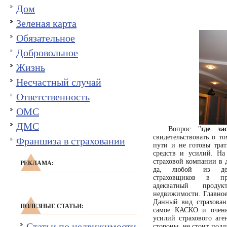
Дом
Зеленая карта
Обязательное
Добровольное
Жизнь
Несчастный случай
Ответственность
ОМС
ДМС
Вопрос "
где за
свидетельствовать о т
Франшиза в страховании
пути и не готовы трат
средств и усилий. На
страховой компании в 
РЕКЛАМА:
да, любой из дес
страховщиков в п
адекватный проду
недвижимости. Главное 
Данный вид страхован
ПОЛЕЗНЫЕ СТАТЬИ:
самое КАСКО и очень
усилий страхового аге
Статьи по недвижимости
стороны, не стоит подд