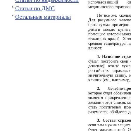
использовавший с
медицинского страхова
Статьи по ДМС
Но все же, сколь
Остальные материалы
Для разумного челов
стать сумма примерно 
деньги можно купить 
помощью которой можно
вежливых врачей. Хотя
средняя температура 
влияют:
1. Название стра
сумел построить свои
дешевле), кто-то хуже
российских страхов
значительную ставку, 
клиник (см., например,
2. Лечебно-про
которое будет обознач
является прикреплени
желании этот список м
стать посетителем пре
разумеется, обойдется 
3. Состав страх
если вам нужна защита 
будет максимальной. О