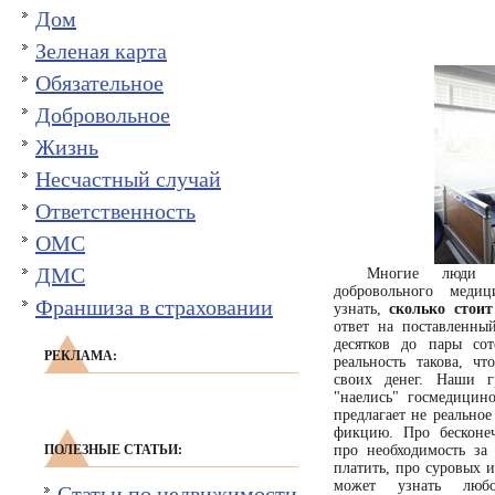
Дом
Зеленая карта
Обязательное
Добровольное
Жизнь
Несчастный случай
Ответственность
ОМС
ДМС
Многие люди 
добровольного медиц
Франшиза в страховании
узнать,
сколько стои
ответ на поставленны
десятков до пары сот
РЕКЛАМА:
реальность такова, чт
своих денег. Наши г
"наелись" госмедицин
предлагает не реально
фикцию. Про бесконе
ПОЛЕЗНЫЕ СТАТЬИ:
про необходимость за
платить, про суровых и
может узнать люб
Статьи по недвижимости