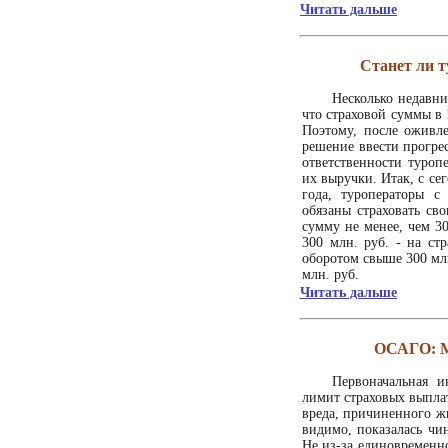
Читать дальше
Станет ли т
Несколько недавни
что страховой суммы в 1
Поэтому, после оживл
решение ввести прогре
ответственности туропе
их выручки. Итак, с се
года, туроператоры с
обязаны страховать св
сумму не менее, чем 30
300 млн. руб. - на ст
оборотом свыше 300 млн
млн. руб.
Читать дальше
ОСАГО: М
Первоначальная 
лимит страховых выпла
вреда, причиненного жи
видимо, показалась чи
Не из-за единовременн