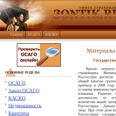
Главная
ОСАГО
КАСКО
Материалы 
Государство
Кризис затронул
ОСНОВНЫЕ РАЗДЕЛЫ:
страховщика. Внеш
Росгосстрах достигли 
общий капитал группы 
ОСАГО
прибыль в 2008 году 
Закон ОСАГО
условиях компании про
вливания. Решение 
КАСКО
допэмиссии, то ест
количества акций, кот
Недвижимость
Росгосстраха - Даниил
лица. При этом доля в
Квартира
Росгосстраха - госуда