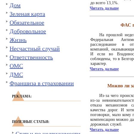
до всего 13,1%.
Дом
Читать дальше
Зеленая карта
Обязательное
ФАС 
Добровольное
На прошлой недел
Жизнь
Федеральная Антим
расследование в от
Несчастный случай
компаний, оказывающи
И если во Владивос
Ответственность
соблюдены, то в Белго
характер.
ОМС
Читать дальше
ДМС
Франшиза в страховании
Можно ли за
Из-за чего происх
РЕКЛАМА:
из-за невнимательнос
отказа механизмов с
качества дорог. И хо
поговорки, мало кому 
компенсацию можно даж
ПОЛЕЗНЫЕ СТАТЬИ:
дорожных служб.
Читать дальше
Статьи по недвижимости