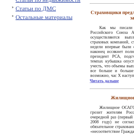
Статьи по ДМС
Страховщики предл
Остальные материалы
з
Как мы писали 
Российского Союза А
осуществляются вып
страховых компаний, с
недели впервые были 
наконец иссякнет полн
президент РСА, подс
темпах кубышка опуст
учесть, что объемы выпл
все больше и больше
возможно, час Х наступ
Читать дальше
Жилищног
Жилищное ОСАГО 
грозит жителям Рос
очередной раз (первый
2008 году) не согла
обязательное страхова
«несоответствие Гражда