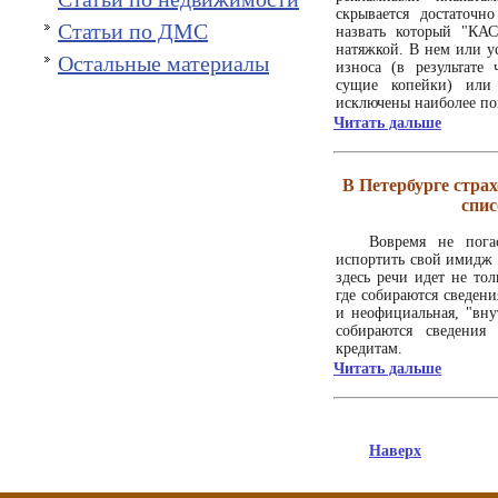
скрывается достаточн
Статьи по ДМС
назвать который "КА
натяжкой. В нем или 
Остальные материалы
износа (в результате
сущие копейки) или
исключены наиболее по
Читать дальше
В Петербурге стра
спис
Вовремя не пога
испортить свой имидж 
здесь речи идет не то
где собираются сведен
и неофициальная, "вну
собираются сведения
кредитам.
Читать дальше
Наверх