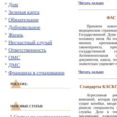
Читать дальше
Дом
Зеленая карта
ФАС 
Обязательное
Добровольное
Принятие ново
медицинском страхован
Жизнь
Государственной Думе
половину июля. На это
Несчастный случай
мнения, критиков
законопроекта, пр
Ответственность
государственной 
Антимонопольная 
ОМС
документом, нашла, чт
значительно ущемляет п
ДМС
Франшиза в страховании
Читать дальше
РЕКЛАМА:
Стандарты КАСКО 
Агрессивная ре
компаний, которая пр
сущие копейки, вводит
ПОЛЕЗНЫЕ СТАТЬИ:
решили специалисты 
службы. Дело в то
Статьи по недвижимости
рекламными плаката